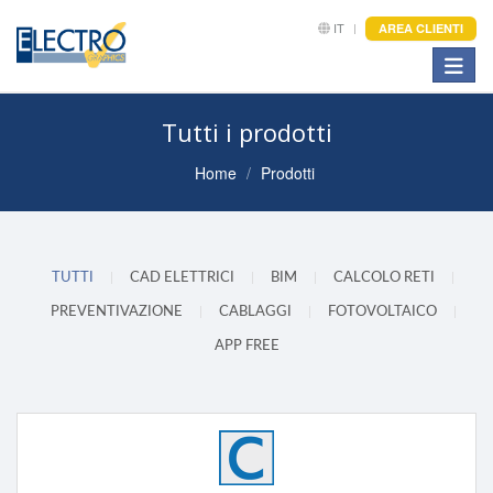
IT
AREA CLIENTI
Toggle
Tutti i prodotti
Home
Prodotti
TUTTI
|
CAD ELETTRICI
|
BIM
|
CALCOLO RETI
|
PREVENTIVAZIONE
|
CABLAGGI
|
FOTOVOLTAICO
|
APP FREE