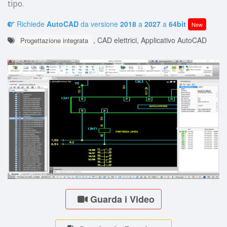
tipo.
Richiede
AutoCAD
da versione
2018
a
2027
a
64bit
New
, CAD elettrici, Applicativo AutoCAD
Progettazione integrata
Guarda i Video