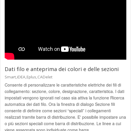
Dati filo e anteprima dei colori e delle sezioni
Smart,iDEA,Eplus,CADelet
Consente di personalizzare le caratteristiche elettriche dei fili di
collegamento: sezione, colore, designazione, caratteristica. I dati
impostati vengono ignorati nel caso sia attiva la funzione Ricerca
automatica dei dati filo. Ora la finestra di dialogo Sezione fili
consente di definire come sezioni “speciali” i collegamenti
realizzati tramite barra di distribuzione. E' possibile impostare una
o più sezioni speciali come barra di distribuzione. Le linee a cui
viene assegnata sono individuate come barre.