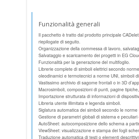
Funzionalità generali
Il pacchetto è tratto dal prodotto principale CADele
riepilogate di seguito.
Organizzazione della commessa di lavoro, salvataggi e
Salvataggio e scaricamento dei progetti in EG Clou
Funzionalità per la generazione del multifoglio.
Librerie complete di simboli elettrici secondo norm
oleodinamici e termotecnici a norme UNI, simboli di
Vastissimo archivio di sagome frontali o in 3D d’appa
Macrosimboli, composizioni di punti, pagine tipiche,
Importazione strutturata di informazioni di dispositiv
Libreria utente illimitata e legenda simboli.
Siglatura automatica dei simboli secondo le norme C
Gestione di parametri globali di sistema e peculiari
AutoSheet: autocomposizione dello schema a partire
ViewSheet: visualizzazione e stampa dei fogli sch
Traduzione automatica di testi o elementi descrittivi