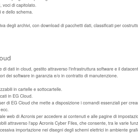
, voci di capitolato.
i e dello schema.
 degli archivi, con download di pacchetti dati, classificati per costrutt
loud
di dati in cloud, gestito attraverso l'infrastruttura software e il datacen
tori dei software in garanzia e/o in contratto di manutenzione.
zabili in cartelle e sottocartelle.
icati in EG Cloud.
owser di EG Cloud che mette a disposizione i comandi essenziali per crea
 ecc.
tale web di Acronis per accedere ai contenuti e alle pagine di impostazi
bili attraverso l'app Acronis Cyber Files, che consente, tra le varie funzi
ssiva importazione nei disegni degli schemi elettrici in ambiente grafi