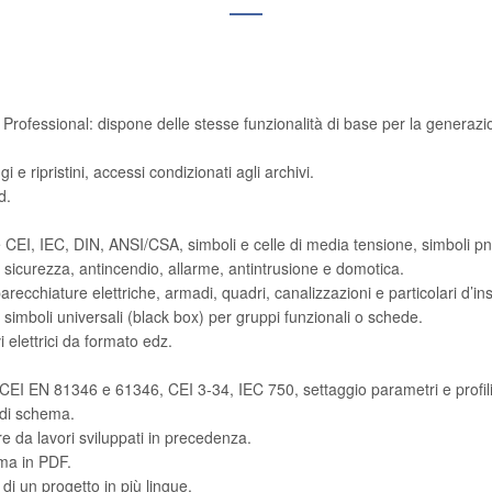
t Professional: dispone delle stesse funzionalità di base per la generaz
 ripristini, accessi condizionati agli archivi.
d.
e CEI, IEC, DIN, ANSI/CSA, simboli e celle di media tensione, simboli p
 sicurezza, antincendio, allarme, antintrusione e domotica.
recchiature elettriche, armadi, quadri, canalizzazioni e particolari d’ins
 simboli universali (black box) per gruppi funzionali o schede.
i elettrici da formato edz.
EI EN 81346 e 61346, CEI 3-34, IEC 750, settaggio parametri e profili 
 di schema.
 da lavori sviluppati in precedenza.
ema in PDF.
 di un progetto in più lingue.