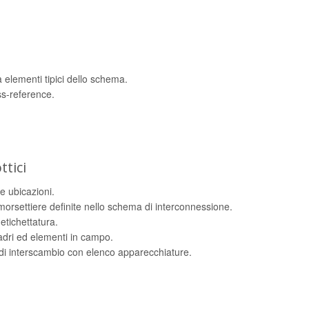
a elementi tipici dello schema.
ss-reference.
tici
e ubicazioni.
e morsettiere definite nello schema di interconnessione.
 etichettatura.
uadri ed elementi in campo.
di interscambio con elenco apparecchiature.