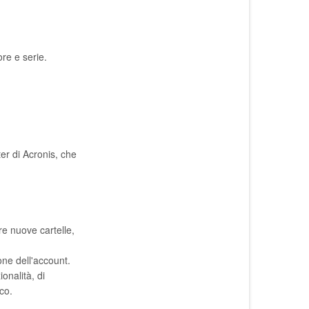
ore e serie.
ter di Acronis, che
re nuove cartelle,
one dell'account.
onalità, di
co.