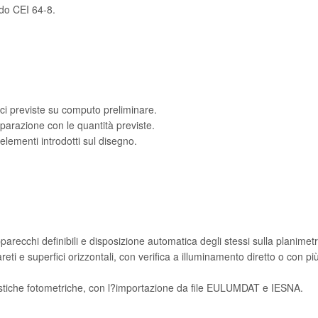
do CEI 64-8.
voci previste su computo preliminare.
mparazione con le quantità previste.
 elementi introdotti sul disegno.
recchi definibili e disposizione automatica degli stessi sulla planimetr
i e superfici orizzontali, con verifica a illuminamento diretto o con più 
ristiche fotometriche, con l?importazione da file EULUMDAT e IESNA.