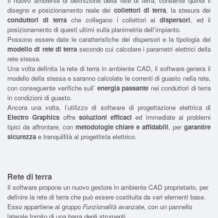
Il nuovo ambiente di definizione della rete di terra, consente quindi il
disegno e posizionamento reale dei
collettori di terra
, la stesura dei
conduttori di terra
che collegano i collettori ai
dispersori
, ed il
posizionamento di questi ultimi sulla planimetria dell’impianto.
Possono essere date le caratteristiche dei dispersori e la tipologia del
modello di rete di terra
secondo cui calcolare i parametri elettrici della
rete stessa.
Una volta definita la rete di terra in ambiente CAD, il software genera il
modello della stessa e saranno calcolate le correnti di guasto nella rete,
con conseguente verifiche sull’
energia passante
nei conduttori di terra
in condizioni di guasto.
Ancora una volta, l’utilizzo di software di progettazione elettrica di
Electro Graphics
offre
soluzioni efficaci
ed immediate ai problemi
tipici da affrontare, con
metodologie chiare e affidabili
, per
garantire
sicurezza
e tranquillità al progettista elettrico.
Rete di terra
Il software propone un nuovo gestore in ambiente CAD proprietario, per
definire la rete di terra che può essere costituita da vari elementi base.
Esso appartiene al gruppo
Funzionalità avanzate
, con un pannello
laterale fornito di una barra degli strumenti.