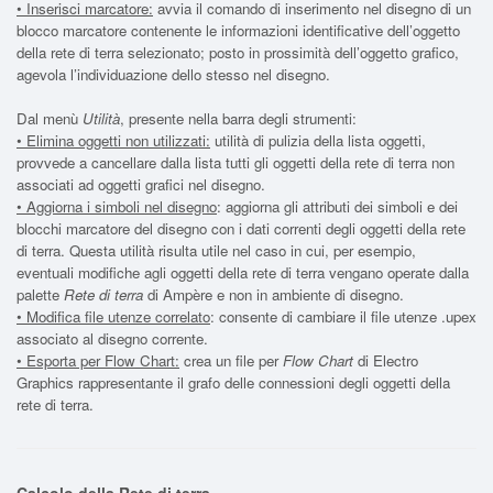
• Inserisci marcatore
:
avvia il comando di inserimento nel disegno di un
blocco marcatore contenente le informazioni identificative dell’oggetto
della rete di terra selezionato; posto in prossimità dell’oggetto grafico,
agevola l’individuazione dello stesso nel disegno.
Dal menù
Utilità
, presente nella barra degli strumenti:
• Elimina oggetti non utilizzati
:
utilità di pulizia della lista oggetti,
provvede a cancellare dalla lista tutti gli oggetti della rete di terra non
associati ad oggetti grafici nel disegno.
• Aggiorna i simboli nel disegno
: aggiorna gli attributi dei simboli e dei
blocchi marcatore del disegno con i dati correnti degli oggetti della rete
di terra. Questa utilità risulta utile nel caso in cui, per esempio,
eventuali modifiche agli oggetti della rete di terra vengano operate dalla
palette
Rete di terra
di Ampère e non in ambiente di disegno.
• Modifica file utenze correlato
: consente di cambiare il file utenze .upex
associato al disegno corrente.
• Esporta per Flow Chart
:
crea un file per
Flow Chart
di Electro
Graphics rappresentante il grafo delle connessioni degli oggetti della
rete di terra.
Calcolo della Rete di terra