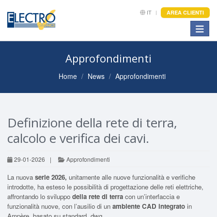
IT
AREA CLIENTI
Toggle
Approfondimenti
Home
News
Approfondimenti
Definizione della rete di terra,
calcolo e verifica dei cavi.
29-01-2026
|
Approfondimenti
La nuova
serie 2026,
unitamente alle nuove funzionalità e verifiche
introdotte, ha esteso le possibilità di progettazione delle reti elettriche,
affrontando lo sviluppo
della rete di terra
con un’interfaccia e
funzionalità nuove, con l’ausilio di un
ambiente CAD integrato
in
Ampère, basato su standard .dwg.