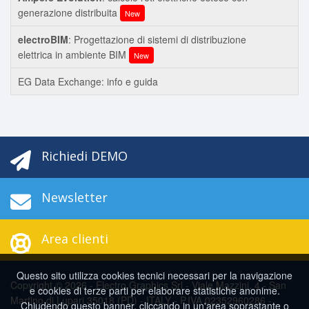
generazione distribuita
New
electroBIM
: Progettazione di sistemi di distribuzione
elettrica in ambiente BIM
New
EG Data Exchange: info e guida
Richiedi DEMO
Newsletter
Area clienti
Questo sito utilizza cookies tecnici necessari per la navigazione
Copyright © 2026 - Electro Graphics Srl - Viale Mazzini, 4 - San
e cookies di terze parti per elaborare statistiche anonime.
Martino di Lupari 35018 (PD) - ITALY - P.IVA 02352960286 -
Chiudendo questo banner, cliccando in un'area soprastante o