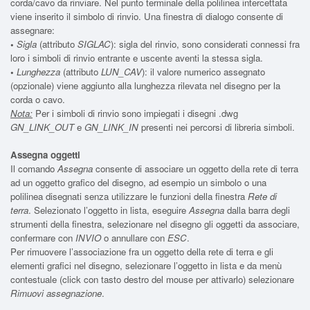
corda/cavo da rinviare. Nel punto terminale della polilinea intercettata
viene inserito il simbolo di rinvio. Una finestra di dialogo consente di
assegnare:
•
Sigla
(attributo
SIGLAC
): sigla del rinvio, sono considerati connessi fra
loro i simboli di rinvio entrante e uscente aventi la stessa sigla.
•
Lunghezza
(attributo
LUN_CAV
): il valore numerico assegnato
(opzionale) viene aggiunto alla lunghezza rilevata nel disegno per la
corda o cavo.
Nota:
Per i simboli di rinvio sono impiegati i disegni .dwg
GN_LINK_OUT
e
GN_LINK_IN
presenti nei percorsi di libreria simboli.
Assegna oggetti
Il comando
Assegna
consente di associare un oggetto della rete di terra
ad un oggetto grafico del disegno, ad esempio un simbolo o una
polilinea disegnati senza utilizzare le funzioni della finestra
Rete di
terra
. Selezionato l’oggetto in lista, eseguire
Assegna
dalla barra degli
strumenti della finestra, selezionare nel disegno gli oggetti da associare,
confermare con
INVIO
o annullare con
ESC
.
Per rimuovere l’associazione fra un oggetto della rete di terra e gli
elementi grafici nel disegno, selezionare l’oggetto in lista e da menù
contestuale (click con tasto destro del mouse per attivarlo) selezionare
Rimuovi assegnazione
.