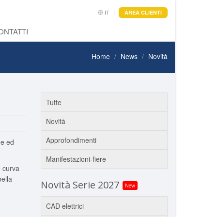
IT
AREA CLIENTI
ONTATTI
Home
News
Novità
Tutte
Novità
Approfondimenti
ne ed
Manifestazioni-fiere
e curva
bella
Novità Serie 2027
New
CAD elettrici