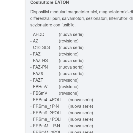
Costruttore EATON
Dispositivi modulari magnetotermici, magnetotermici-diffe
differenziali puri, salvamotori, sezionatori, interruttori
sezionatore con fusibile.
- AFDD
(nuova serie)
- AZ
(revisione)
- C10-SLS
(nuova serie)
- FAZ
(revisione)
- FAZ-HS
(nuova serie)
- FAZ-PN
(nuova serie)
- FAZ6
(nuova serie)
- FAZT
(revisione)
- FBHmV
(revisione)
- FBSmV
(revisione)
- FRBm4_4POLI
(nuova serie)
- FRBm6_1P-N
(nuova serie)
- FRBm6_2POLI
(nuova serie)
- FRBm6_4POLI
(nuova serie)
- FRBmM_1P-N
(nuova serie)
- FRBmM_2POLI
(nuova serie)