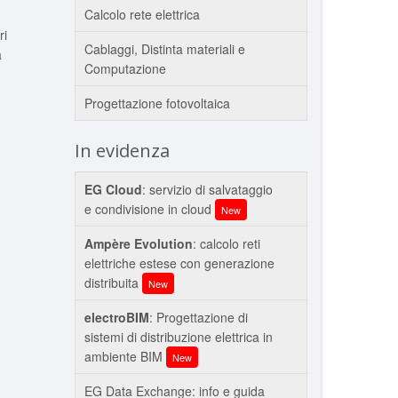
Calcolo rete elettrica
ri
Cablaggi, Distinta materiali e
a
Computazione
Progettazione fotovoltaica
In evidenza
EG Cloud
: servizio di salvataggio
e condivisione in cloud
New
Ampère Evolution
: calcolo reti
elettriche estese con generazione
distribuita
New
electroBIM
: Progettazione di
sistemi di distribuzione elettrica in
ambiente BIM
New
EG Data Exchange: info e guida