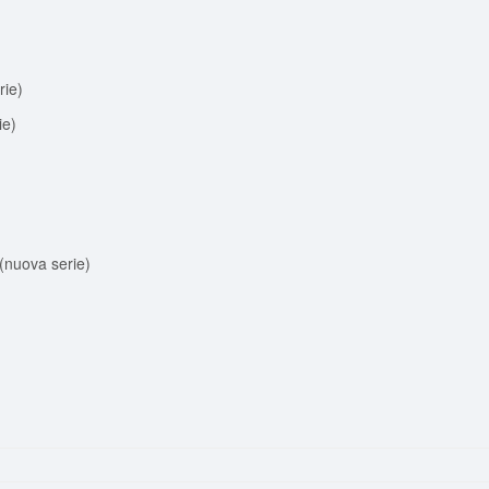
ie)
e)
nuova serie)