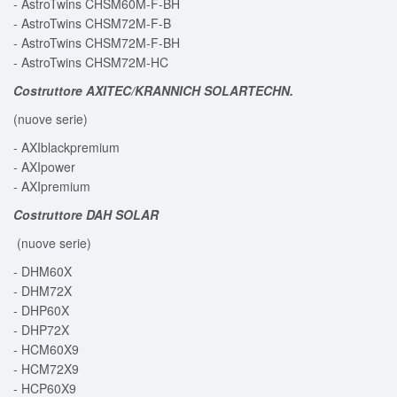
- AstroTwins CHSM60M-F-BH
- AstroTwins CHSM72M-F-B
- AstroTwins CHSM72M-F-BH
- AstroTwins CHSM72M-HC
Costruttore
AXITEC/KRANNICH SOLARTECHN.
(nuove serie)
- AXIblackpremium
- AXIpower
- AXIpremium
Costruttore
DAH SOLAR
(nuove serie)
- DHM60X
- DHM72X
- DHP60X
- DHP72X
- HCM60X9
- HCM72X9
- HCP60X9